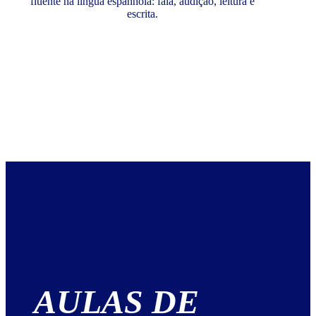
fluente na língua espanhola: fala, audição, leitura e
escrita.
AULAS DE