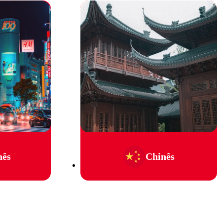
nês
Chinês