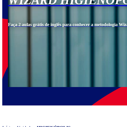
WIZARD HIGIENÓP
Faça 2 aulas grátis de inglês para conhecer a metodologia Wiz