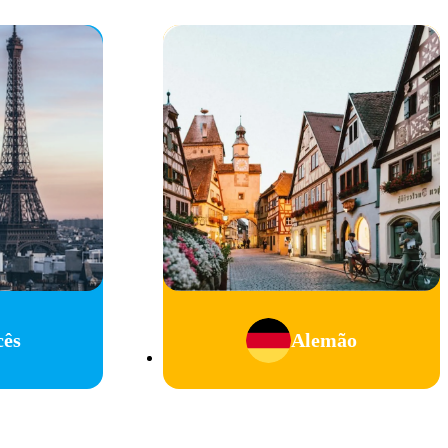
cês
Alemão