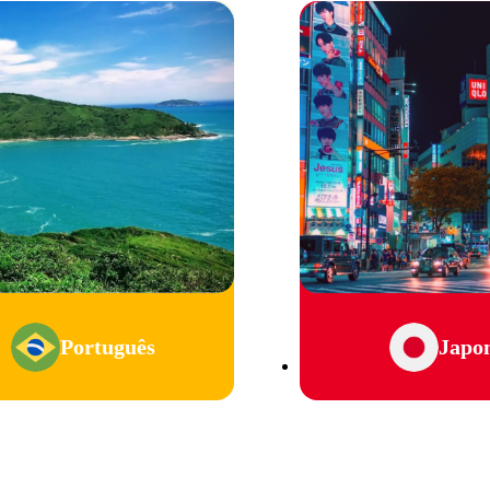
Português
Japo