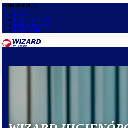
HIGIENÓPOLIS
Parcerias
Franquia de Idiomas
Inglês na sua escola
Projeto Águias
menu
keyboard_arrow_down
Home
Cursos