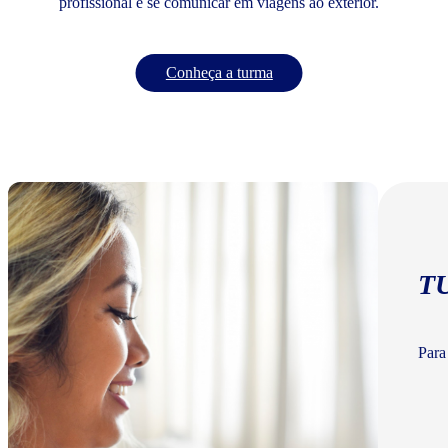
profissional e se comunicar em viagens ao exterior.
Conheça a turma
T
Para