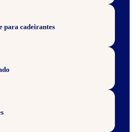
e para cadeirantes
ado
s