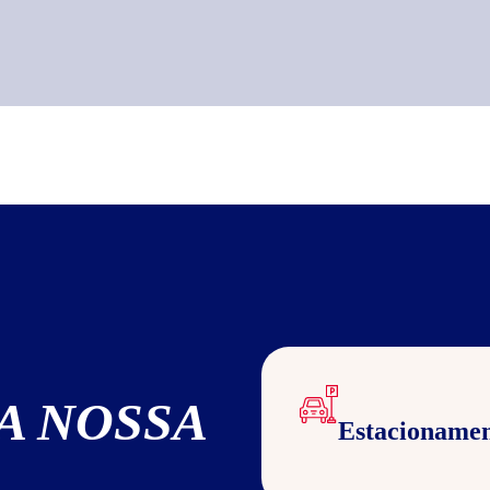
A NOSSA
Estacioname