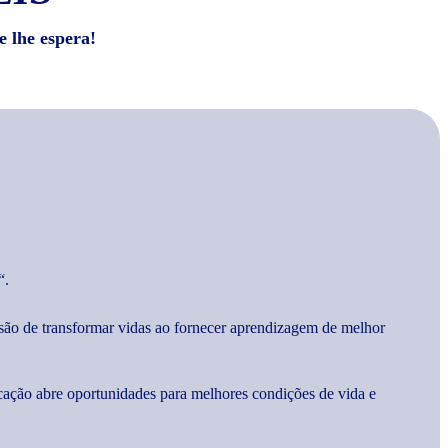
e lhe espera!
“.
são de transformar vidas ao fornecer aprendizagem de melhor
cação abre oportunidades para melhores condições de vida e