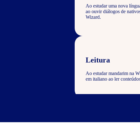
Ao estudar uma nova língu
ao ouvir diálogos de nati
Wizard.
Leitura
Ao estudar mandarim na Wiz
em italiano ao ler conteúdos
Escrita
Com o curso de chinês Wizar