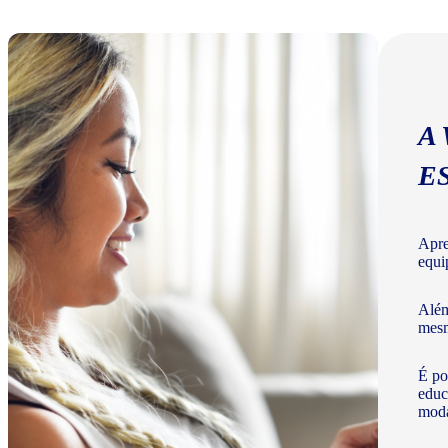
A
E
Apre
equi
Além
mesm
É po
educ
moda