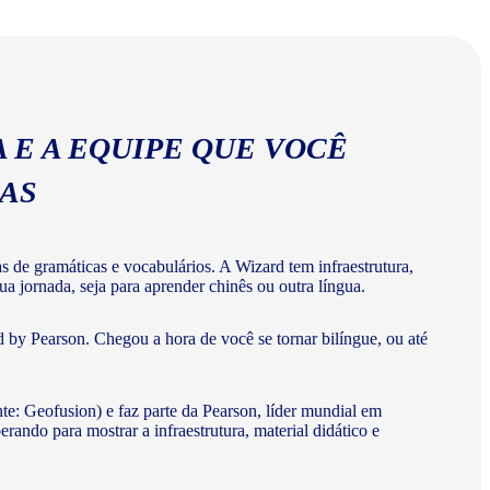
ios corretos da língua chinesa.
 E A EQUIPE QUE VOCÊ
MAS
de gramáticas e vocabulários. A Wizard tem infraestrutura,
a jornada, seja para aprender chinês ou outra língua.
 by Pearson. Chegou a hora de você se tornar bilíngue, ou até
te: Geofusion) e faz parte da Pearson, líder mundial em
do para mostrar a infraestrutura, material didático e