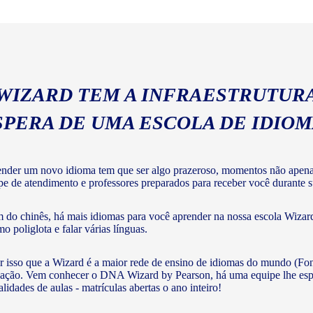
com a gramática e vocabulár
 WIZARD TEM A INFRAESTRUTURA
SPERA DE UMA ESCOLA DE IDIO
nder um novo idioma tem que ser algo prazeroso, momentos não apenas 
pe de atendimento e professores preparados para receber você durante su
 do chinês, há mais idiomas para você aprender na nossa escola Wizard
o poliglota e falar várias línguas.
r isso que a Wizard é a maior rede de ensino de idiomas do mundo (Fon
ação. Vem conhecer o DNA Wizard by Pearson, há uma equipe lhe esperan
lidades de aulas - matrículas abertas o ano inteiro!