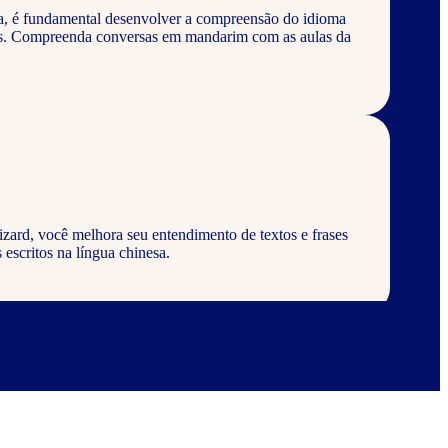
a, é fundamental desenvolver a compreensão do idioma
vos. Compreenda conversas em mandarim com as aulas da
ard, você melhora seu entendimento de textos e frases
 escritos na língua chinesa.
d, aprenda a escrever palavras, frases e textos em geral