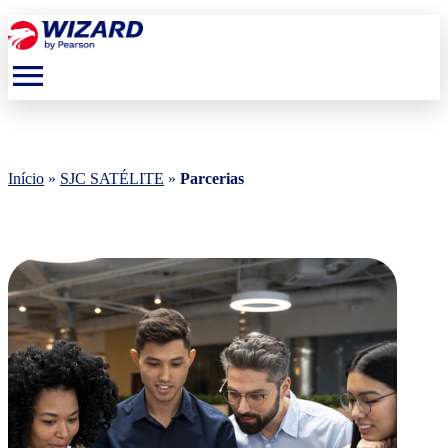
menu
Início
»
SJC SATÉLITE
»
Parcerias