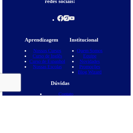
redes sociais:
Aprendizagem
Institucional
Nossos Cursos
Quem Somos
Curso de Inglês
Equipe
Curso de Espanhol
Novidades
Nossas Escolas
Promoções
Blog Wizard
Dúvidas
Contato
Vagas
Parcerias
Perguntas frequentes
Política de privacidade