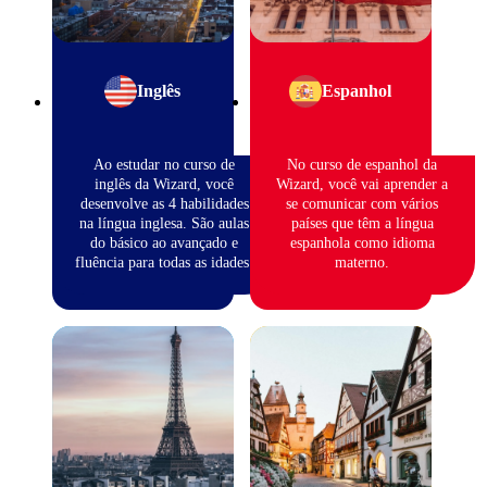
Inglês
Espanhol
Ao estudar no curso de
No curso de espanhol da
inglês da Wizard, você
Wizard, você vai aprender a
desenvolve as 4 habilidades
se comunicar com vários
na língua inglesa. São aulas
países que têm a língua
do básico ao avançado e
espanhola como idioma
fluência para todas as idades.
materno.