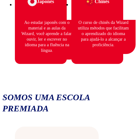
Japonês
Chinês
Ao estudar japonês com o
O curso de chinês da Wizard
material e as aulas da
utiliza métodos que facilitam
Wizard, você aprende a falar,
o aprendizado do idioma
ouvir, ler e escrever no
para ajudá-lo a alcançar a
idioma para a fluência na
proficiência.
língua.
SOMOS UMA ESCOLA
PREMIADA