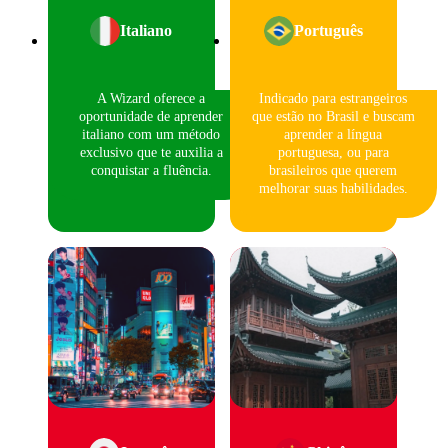
Italiano
Português
A Wizard oferece a
Indicado para estrangeiros
oportunidade de aprender
que estão no Brasil e buscam
italiano com um método
aprender a língua
exclusivo que te auxilia a
portuguesa, ou para
conquistar a fluência.
brasileiros que querem
melhorar suas habilidades.