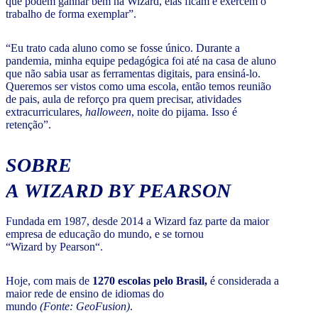
que podem ganhar bem na Wizard, elas ficam e exercem o
trabalho de forma exemplar”.
“Eu trato cada aluno como se fosse único. Durante a
pandemia, minha equipe pedagógica foi até na casa de aluno
que não sabia usar as ferramentas digitais, para ensiná-lo.
Queremos ser vistos como uma escola, então temos reunião
de pais, aula de reforço pra quem precisar, atividades
extracurriculares,
halloween
, noite do pijama. Isso é
retenção”.
SOBRE
A WIZARD BY PEARSON
Fundada em 1987, desde 2014 a Wizard faz parte da maior
empresa de educação do mundo, e se tornou
“Wizard by Pearson“.
Hoje, com mais de
1270 escolas pelo Brasil,
é considerada a
maior rede de ensino de idiomas do
mundo
(Fonte: GeoFusion)
.