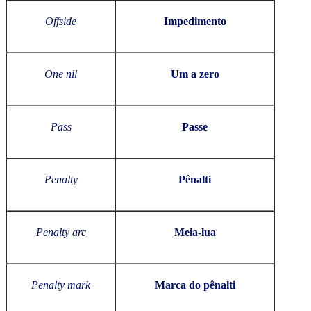
Offside
Impedimento
One nil
Um a zero
Pass
Passe
Penalty
Pênalti
Penalty arc
Meia-lua
Penalty mark
Marca do pênalti