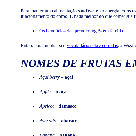
Para manter uma alimentação saudável e ter energia todos os 
funcionamento do corpo. E nada melhor do que comer sua fr
Os benefícios de aprender inglês em família
Então, para ampliar seu
vocabulário sobre comidas
, a Wizar
NOMES DE FRUTAS E
Açaí berry
–
açaí
Apple
–
maçã
Apricot
–
damasco
Avocado
–
abacate
Banana
–
banana