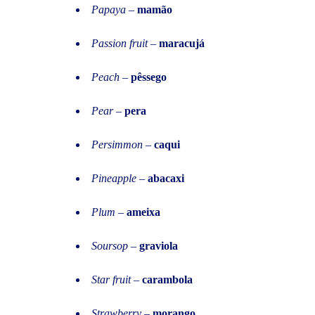
Papaya
–
mamão
Passion fruit
–
maracujá
Peach
–
pêssego
Pear
–
pera
Persimmon
–
caqui
Pineapple
–
abacaxi
Plum
–
ameixa
Soursop
–
graviola
Star fruit
–
carambola
Strawberry
–
morango