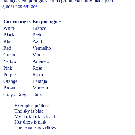
traduções em português e uma pronúncia aproximada para
ajudar nos
estudos
.
Cor em inglês
Em português
White
Branco
Black
Preto
Blue
Azul
Red
Vermelho
Green
Verde
Yellow
Amarelo
Pink
Rosa
Purple
Roxo
Orange
Laranja
Brown
Marrom
Gray / Grey
Cinza
Exemplos práticos:
The sky is blue.
My backpack is black.
Her dress is pink.
The banana is yellow.