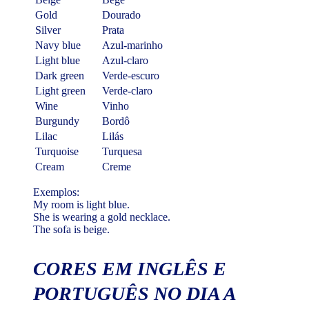
Gold
Dourado
Silver
Prata
Navy blue
Azul-marinho
Light blue
Azul-claro
Dark green
Verde-escuro
Light green
Verde-claro
Wine
Vinho
Burgundy
Bordô
Lilac
Lilás
Turquoise
Turquesa
Cream
Creme
Exemplos:
My room is light blue.
She is wearing a gold necklace.
The sofa is beige.
CORES EM INGLÊS E
PORTUGUÊS NO DIA A