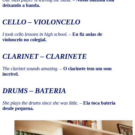
deixando a banda.
CELLO
– VIOLONCELO
I took cello lessons in high school.
–
Eu fiz aulas de
violoncelo no colegial.
CLARINET
– CLARINETE
The clarinet sounds amazing.
–
O clarinete tem um som
incrível.
DRUMS
– BATERIA
She plays the drums since she was little.
–
Ela toca bateria
desde pequena.