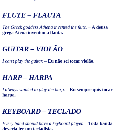
FLUTE
– FLAUTA
The Greek goddess Athena invented the flute.
–
A deusa
grega Atena inventou a flauta.
GUITAR – VIOLÃO
I can’t play the guitar.
–
Eu não sei tocar violão.
HARP
– HARPA
I always wanted to play the harp.
–
Eu sempre quis tocar
harpa.
KEYBOARD
– TECLADO
Every band should have a keyboard player.
–
Toda banda
deveria ter um tecladista.