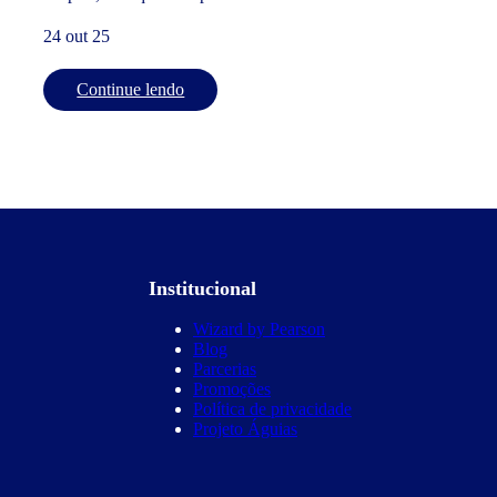
24 out 25
Continue lendo
Institucional
Wizard by Pearson
Blog
Parcerias
Promoções
Política de privacidade
Projeto Águias