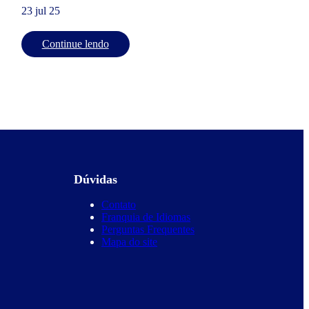
23 jul 25
Continue lendo
Dúvidas
Contato
Franquia de Idiomas
Perguntas Frequentes
Mapa do site