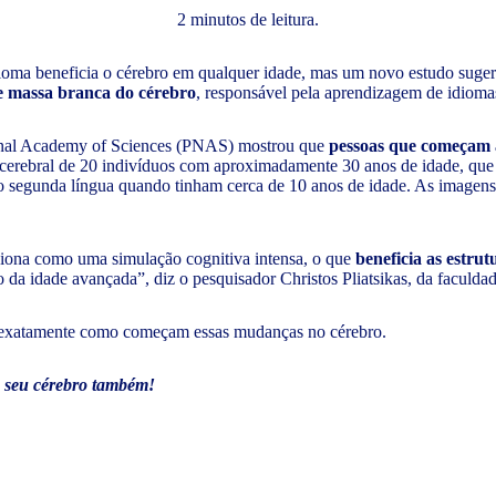
2 minutos de leitura.
oma beneficia o cérebro em qualquer idade, mas um novo estudo sugere 
de massa branca do cérebro
, responsável pela aprendizagem de idioma
ational Academy of Sciences (PNAS) mostrou que
pessoas que começam a
r cerebral de 20 indivíduos com aproximadamente 30 anos de idade, q
mo segunda língua quando tinham cerca de 10 anos de idade. As imagen
ciona como uma simulação cognitiva intensa, o que
beneficia as estru
ão da idade avançada”, diz o pesquisador Christos Pliatsikas, da facul
er exatamente como começam essas mudanças no cérebro.
o seu cérebro também!