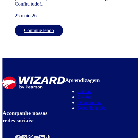
Confira tudo!...
25 maio 26
Continue lendo
Aprendizagem
Cursos
Escolas
Diferenciais
Teste de inglês
Acompanhe nossas
redes sociais: