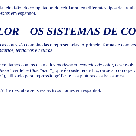
da televisão, do computador, do celular ou em diferentes tipos de arq
olores
em espanhol.
LOR
–
OS SISTEMAS DE C
mo as cores são combinadas e representadas. A primeira forma de comp
ndarios
,
terciarios
e
neutros
.
oje contamos com os chamados
modelos
ou
espacios de color,
desenvolvi
reen
“verde” e
Blue
“azul”), que é o sistema de luz, ou seja, como pe
”), utilizado para impressão gráfica e nas pinturas das belas artes.
YB e descubra seus respectivos nomes em espanhol.