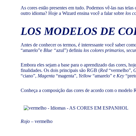
As cores estão presentes em tudo. Podemos vê-las nas telas 
outro idioma? Hoje a Wizard ensina você a falar sobre
los c
LOS MODELOS DE CO
Antes de conhecer os termos, é interessante você saber co
“amarelo”e
Blue “
azul”) definiu
los
colores
primarios
,
secu
Embora eles sejam a base para o aprendizado das cores, h
finalidades. Os dois principais são RGB (
Red
“vermelho”,
G
“ciano”,
Magenta
“magenta”,
Yellow
“amarelo” e
Key
“preto
Conheça a composição das cores de acordo com o modelo R
Rojo
– vermelho