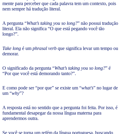
mente para perceber que cada palavra tem um contexto, pois
nem sempre há tradução literal.
A pergunta “
What’s taking you so long?
” não possui tradução
literal. Ela não significa “O que está pegando você tão
longo?”.
Take long
é um
phrasal verb
que significa levar um tempo ou
demorar.
O significado da pergunta “
What’s taking you so long?
” é
“Por que você está demorando tanto?”.
E como pode ser “por que” se existe um “
what’s
” no lugar de
um “
why
”?
A resposta está no sentido que a pergunta foi feita. Por isso, é
fundamental desapegar da nossa língua materna para
aprendermos outra.
Se você se torna um refém da língua portuguesa, buscando