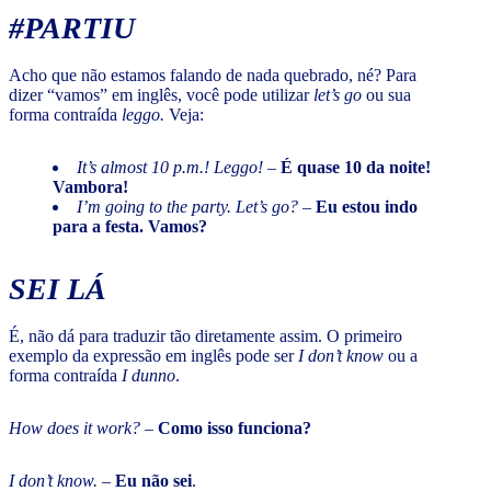
#PARTIU
Acho que não estamos falando de nada quebrado, né? Para
dizer “vamos” em inglês, você pode utilizar
let’s go
ou sua
forma contraída
leggo.
Veja:
It’s almost 10 p.m.! Leggo!
–
É quase 10 da noite!
Vambora!
I’m going to the party. Let’s go?
–
Eu estou indo
para a festa. Vamos?
SEI LÁ
É, não dá para traduzir tão diretamente assim. O primeiro
exemplo da expressão em inglês pode ser
I don’t know
ou a
forma contraída
I dunno
.
How does it work?
–
Como isso funciona?
I don’t know.
–
Eu não sei
.