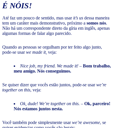
É NÓIS!
Até faz um pouco de sentido, mas usar
it’s us
dessa maneira
tem um caráter mais demonstrativo, próximo a
somos nós
.
Não há um correspondente direto da gíria em inglês, apenas
algumas formas de falar algo parecido.
Quando as pessoas se orgulham por ter feito algo junto,
pode-se usar
we made it,
veja:
Nice job, my friend. We made it!
–
Bom trabalho,
meu amigo. Nós conseguimos.
Se quiser dizer que vocês estão juntos, pode-se usar
we’re
together on this
, veja:
Ok, dude! We’re together on this.
–
Ok, parceiro!
Nós estamos juntos nesta.
Você também pode simplesmente usar
we’re awesome
, se
quiser evidenciar como vocês são legais: