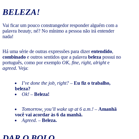
BELEZA!
Vai ficar um pouco constrangedor responder alguém com a
palavra
beauty
, né? No mínimo a pessoa não irá entender
nada!
Há uma série de outras expressões para dizer
entendido
,
combinado
e outros sentidos que a palavra
beleza
possui no
português, como por exemplo
OK
,
fine
,
right
,
alright
e
agreed
. Veja:
I’ve done the job, right? –
Eu fiz o trabalho,
beleza?
Ok!
–
Beleza!
Tomorrow, you’ll wake up at 6 a.m.!
–
Amanhã
você vai acordar às 6 da manhã.
Agreed
. –
Beleza.
DAR O BOLO