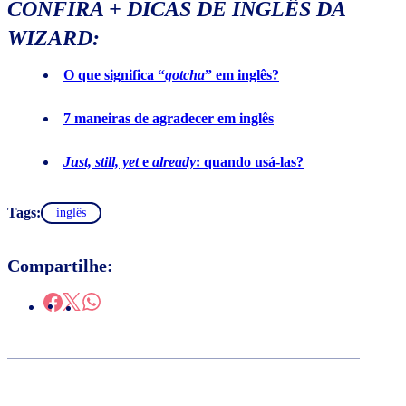
CONFIRA + DICAS DE INGLÊS DA
WIZARD:
O que significa “
gotcha
” em inglês?
7 maneiras de agradecer em inglês
Just, still, yet
e
already
: quando usá-las?
Tags:
inglês
Compartilhe: