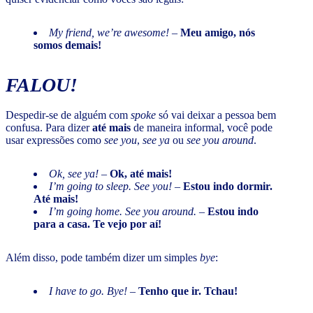
My friend, we’re awesome! –
Meu amigo, nós
somos demais!
FALOU!
Despedir-se de alguém com
spoke
só vai deixar a pessoa bem
confusa. Para dizer
até mais
de maneira informal, você pode
usar expressões como
see you
,
see ya
ou
see you around
.
Ok, see ya!
–
Ok, até mais!
I’m going to sleep. See you!
–
Estou indo dormir.
Até mais!
I’m going home. See you around.
–
Estou indo
para a casa. Te vejo por aí!
Além disso, pode também dizer um simples
bye
:
I have to go. Bye!
–
Tenho que ir. Tchau!