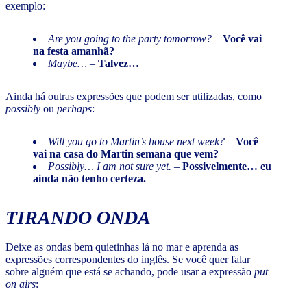
exemplo:
Are you going to the party tomorrow? –
Você vai
na festa amanhã?
Maybe…
–
Talvez…
Ainda há outras expressões que podem ser utilizadas, como
possibly
ou
perhaps
:
Will you go to Martin’s house next week?
–
Você
vai na casa do Martin semana que vem?
Possibly… I am not sure yet.
–
Possivelmente… eu
ainda não tenho certeza.
TIRANDO ONDA
Deixe as ondas bem quietinhas lá no mar e aprenda as
expressões correspondentes do inglês. Se você quer falar
sobre alguém que está se achando, pode usar a expressão
put
on airs
: