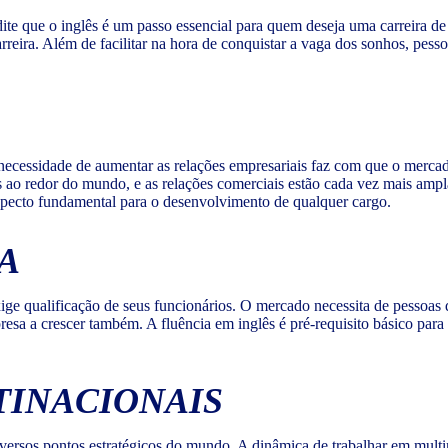
te que o inglês é um passo essencial para quem deseja uma carreira de
rreira. Além de facilitar na hora de conquistar a vaga dos sonhos, pes
cessidade de aumentar as relações empresariais faz com que o mercado 
s ao redor do mundo, e as relações comerciais estão cada vez mais amp
aspecto fundamental para o desenvolvimento de qualquer cargo.
A
ge qualificação de seus funcionários. O mercado necessita de pessoas q
sa a crescer também. A fluência em inglês é pré-requisito básico para
INACIONAIS
rsos pontos estratégicos do mundo. A dinâmica de trabalhar em multinac