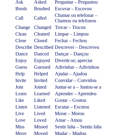
Ask
Asked
Perguntar – Perguntou
Brush
Brushed
Escovar – Escovou
Chamar ou telefonar –
Call
Called
Chamou ou telefonou
Change
Changed
Trocar – Trocou
Clean
Cleaned
Limpar – Limpou
Close
Closed
Fechar – Fechou
Describe
Described
Descrever – Descreveu
Dance
Danced
Dançar – Dançou
Enjoy
Enjoyed
Divertir-se; apreciar
Guess
Guessed
Adivinhar – Adivinhou
Help
Helped
Ajudar – Ajudou
Invite
Invited
Convidar – Convidou
Join
Joined
Juntar-se a – Juntou-se a
Learn
Learned
Aprender – Aprendeu
Like
Liked
Gostar – Gostou
Listen
Listened
Escutar – Escutou
Live
Lived
Morar – Morou
Love
Loved
Amar – Amou
Miss
Missed
Sentir falta – Sentiu falta
Move
Moved
Mudar – Mudou