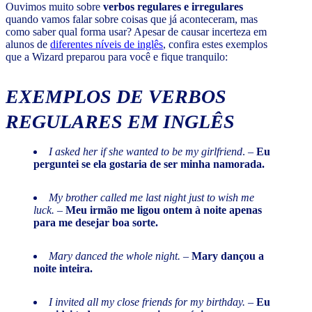
Ouvimos muito sobre
verbos regulares e irregulares
quando vamos falar sobre coisas que já aconteceram, mas
como saber qual forma usar? Apesar de causar incerteza em
alunos de
diferentes níveis de inglês
, confira estes exemplos
que a Wizard preparou para você e fique tranquilo:
EXEMPLOS DE VERBOS
REGULARES EM INGLÊS
I asked her if she wanted to be my girlfriend
. –
Eu
perguntei se ela gostaria de ser minha namorada.
My brother called me last night just to wish me
luck.
–
Meu irmão me ligou ontem à noite apenas
para me desejar boa sorte.
Mary danced the whole night.
–
Mary dançou a
noite inteira.
I invited all my close friends for my birthday.
–
Eu