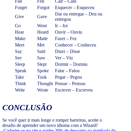
Fall
Fell
Cair – Caiu
Forget
Forgot
Esquecer – Esqueceu
Dar ou entregar – Deu ou
Give
Gave
entregou
Go
Went
Ir – foi
Hear
Heard
Ouvir – Ouviu
Make
Made
Fazer – Fez
Meet
Met
Conhecer – Conheceu
Say
Said
Dizer – Disse
See
Saw
Ver – Viu
Sleep
Slept
Dormir – Dormiu
Speak
Spoke
Falar – Falou
Take
Took
Pegar – Pegou
Think
Thought
Pensar – Pensou
Write
Wrote
Escrever – Escreveu
CONCLUSÃO
Se você quer ir mais longe e romper barreiras, aceite o
desafio de aprender um novo idioma com a Wizard!
Cadastre-se no site e ganhe 20% de desconto na matrícula do