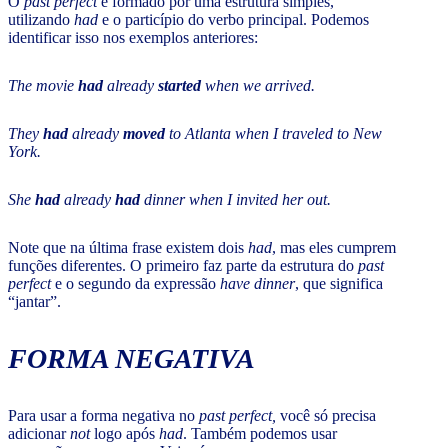
O
past perfect
é formado por uma estrutura simples,
utilizando
had
e o particípio do verbo principal. Podemos
identificar isso nos exemplos anteriores:
The movie
had
already
started
when we arrived.
They
had
already
moved
to Atlanta when I
traveled to New
York.
She
had
already
had
dinner when I invited her out.
Note que na última frase existem dois
had
, mas eles cumprem
funções diferentes. O primeiro faz parte da estrutura do
past
perfect
e o segundo da expressão
have dinner
, que significa
“jantar”.
FORMA NEGATIVA
Para usar a forma negativa no
past perfect,
você só precisa
adicionar
not
logo após
had
. Também podemos usar