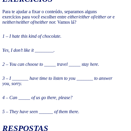
Para te ajudar a fixar o conteúdo, separamos alguns
exercícios para você escolher entre
either/either of/either or
e
neither/neither of/neither nor.
Vamos lá?
1 – I hate this kind of chocolate.
Yes, I don’t like it ________.
2 – You can choose to _____ travel _____ stay here.
3 – I _______ have time to listen to you _______ to answer
you, sorry.
4 – Can _____ of us go there, please?
5 – They have seen ______ of them there.
RESPOSTAS