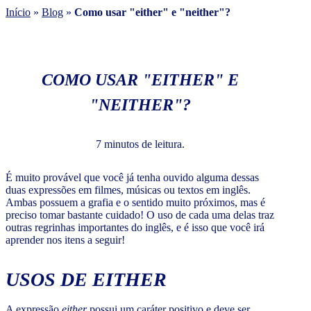
Início
»
Blog
»
Como usar "either" e "neither"?
COMO USAR "EITHER" E
"NEITHER"?
7 minutos de leitura.
É muito provável que você já tenha ouvido alguma dessas
duas expressões em filmes, músicas ou textos em inglês.
Ambas possuem a grafia e o sentido muito próximos, mas é
preciso tomar bastante cuidado! O uso de cada uma delas traz
outras regrinhas importantes do inglês, e é isso que você irá
aprender nos itens a seguir!
USOS DE EITHER
A expressão
either
possui um caráter positivo e deve ser