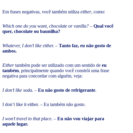
Em frases negativas, você também utiliza
either
, como:
Which one do you want, chocolate or vanilla? –
Qual você
quer, chocolate ou baunilha?
Whatever, I don’t like either.
–
Tanto faz, eu não gosto de
ambos.
Either
também pode ser utilizado com um sentido de
eu
também
, principalmente quando você constrói uma frase
negativa para concordar com alguém, veja:
I don’t like soda
. –
Eu não gosto de refrigerante
.
I don’t like it either. – Eu também não gosto.
I won’t travel to that place
. –
Eu não vou viajar para
aquele lugar.