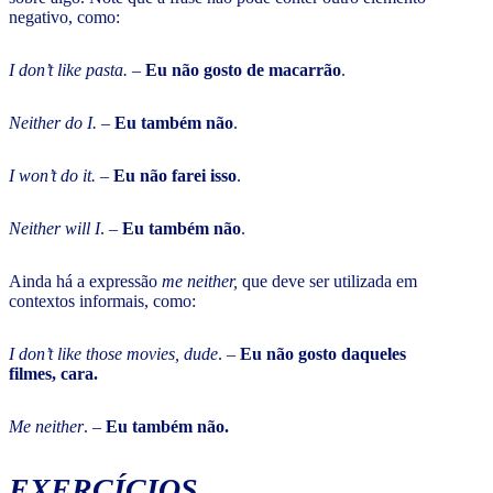
negativo, como:
I don’t like pasta.
–
Eu não gosto de macarrão
.
Neither do I.
–
Eu também não
.
I won’t do it.
–
Eu não farei isso
.
Neither will I
. –
Eu também não
.
Ainda há a expressão
me neither,
que deve ser utilizada em
contextos informais, como:
I don’t like those movies, dude
. –
Eu não gosto daqueles
filmes, cara.
Me neither
. –
Eu também não.
EXERCÍCIOS