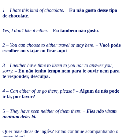
1 – I hate this kind of chocolate.
–
Eu não gosto desse tipo
de chocolate
.
Yes, I don’t like it either.
–
Eu também não gosto
.
2 – You can choose to either travel or stay here.
–
Você pode
escolher ou viajar ou ficar aqui
.
3 – I neither have time to listen to you nor to answer you,
sorry. –
Eu não tenho tempo nem para te ouvir nem para
te responder, desculpa.
4 – Can either of us go there, please? –
Algum de nós pode
ir lá, por favor?
5 –
They have seen neither of them there. –
Eles não viram
nenhum deles lá.
Quer mais dicas de inglês? Então continue acompanhando o
nosso blog!