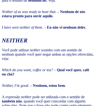
para o sentido de
nenhum de.
Veja:
Neither of us was ready to hear that
. –
Nenhum de nós
estava pronto para ouvir aquilo
.
I have seen neither of them
. –
Eu não vi nenhum deles
.
NEITHER
Você pode utilizar
neither
sozinho com um sentido de
nenhum quando você quer negar ambas as opções oferecidas,
veja:
Which do you want, coffee or tea?
–
Qual você quer, café
ou chá?
Neither, I’m good
. –
Nenhum, estou bem
.
A expressão
neither
pode ser utilizada com o sentido de
também não
, quando você quer concordar com alguém
sobre algo. Note que a frase não pode conter outro elemento