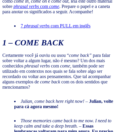
como
come in, come on
e
come out
, leia este outro material
sobre
phrasal verbs
com
come
. Prepare o papel e a caneta
para anotar os significados a seguir. Acompanhe!
7
phrasal verbs
com PULL em inglês
1 –
COME BACK
Certamente você já ouviu ou usou “
come back”
para falar
sobre voltar a algum lugar, não é mesmo? Um dos mais
conhecidos
phrasal verbs
com
come,
também pode ser
utilizado em contextos nos quais se fala sobre algo ser
recordado ou voltar aos pensamentos. Que tal acompanhar
alguns exemplos de
come back
com os dois sentidos que
mencionamos?
Julian, come back here right now!
–
Julian, volte
para cá agora mesmo!
Those memories came back to me now. I need to
keep calm and take a deep breath.
–
Essas
lembranças voltaram para mim agora. Eu preciso