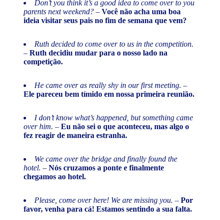
Don’t you think it’s a good idea to come over to you
parents next weekend?
–
Você não acha uma boa
ideia visitar seus pais no fim de semana que vem?
Ruth decided to come over to us in the competition.
–
Ruth decidiu mudar para o nosso lado na
competição.
He came over as really shy in our first meeting.
–
Ele pareceu bem tímido em nossa primeira reunião.
I don’t know what’s happened, but something came
over him.
–
Eu não sei o que aconteceu, mas algo o
fez reagir de maneira estranha.
We came over the bridge and finally found the
hotel.
–
Nós cruzamos a ponte e finalmente
chegamos ao hotel.
Please, come over here! We are missing you.
–
Por
favor, venha para cá! Estamos sentindo a sua falta.