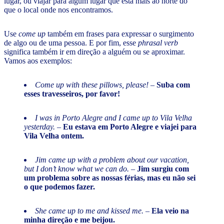
lugar, ou viajar para algum lugar que está mais ao norte do
que o local onde nos encontramos.
Use
come up
também em frases para expressar o surgimento
de algo ou de uma pessoa. E por fim, esse
phrasal verb
significa também ir em direção a alguém ou se aproximar.
Vamos aos exemplos:
Come up with these pillows, please!
–
Suba com
esses travesseiros, por favor!
I was in Porto Alegre and I came up to Vila Velha
yesterday.
–
Eu estava em Porto Alegre e viajei para
Vila Velha ontem.
Jim came up with a problem about our vacation,
but I don’t know what we can do.
–
Jim surgiu com
um problema sobre as nossas férias, mas eu não sei
o que podemos fazer.
She came up to me and kissed me.
–
Ela veio na
minha direção e me beijou.