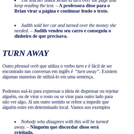
The teacher asked Brian to turn over the page and
keep reading the text.
–
A professora disse para o
Brian virar a página e continuar lendo o texto.
Judith sold her car and turned over the money she
needed.
–
Judith vendeu seu carro e conseguiu o
dinheiro de que precisava.
TURN AWAY
Outro
phrasal verb
que utiliza o verbo
turn
e é fácil de ser
encontrado nas conversas em inglês é “
turn away”
. Existem
algumas maneiras de utilizá-lo em uma sentença.
Podemos usá-lo para expressar a ideia de dispensar ou rejeitar
alguém, ou de virar o rosto ou se virar para outro lado para
não ver algo. Já um outro sentido se refere a impedir que
alguém entre em determinado local. Vamos aos exemplos
Nobody who disagrees with this will be turned
away. –
Ninguém que discordar disso será
rejeitado.