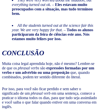
They were very worried about the situation, but
everything turned out ok.
–
Eles estavam muito
preocupados com a situação, mas tudo terminou
bem.
All the students turned out at the science fair this
year. We are very happy for that.
–
Todos os alunos
participaram da feira de ciências este ano. Nós
estamos muito felizes por isso.
CONCLUSÃO
Muita coisa legal aprendida hoje, não é mesmo? Lembre-se
de que os
phrasal verbs
são
expressões formadas por um
verbo e um advérbio ou uma preposição
que, quando
combinados, podem ter sentido diferente do literal.
Por isso, para você não ficar perdido e sem saber o
significado de um
phrasal verb
em uma sentença, comece a
praticar o idioma todos os dias, para que tudo seja assimilado
e você saiba o que falar quando estiver em uma conversa em
inglês.