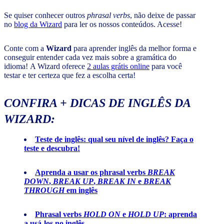
Se quiser conhecer outros
phrasal verbs
, não deixe de passar
no
blog da Wizard
para ler os nossos conteúdos. Acesse!
Conte com a
Wizard
para aprender inglês da melhor forma e
conseguir entender cada vez mais sobre a gramática do
idioma! A Wizard oferece
2 aulas grátis online
para você
testar e ter certeza que fez a escolha certa!
CONFIRA + DICAS DE INGLÊS DA
WIZARD:
Teste de inglês: qual seu nível de inglês? Faça o
teste e descubra!
Aprenda a usar os phrasal verbs
BREAK
DOWN
,
BREAK UP
,
BREAK IN
e
BREAK
THROUGH
em inglês
Phrasal verbs
HOLD ON
e
HOLD UP
: aprenda
a usá-los no inglês