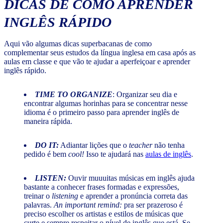
DICAS DE COMO APRENDER
INGLÊS RÁPIDO
Aqui vão algumas dicas superbacanas de como
complementar seus estudos da língua inglesa em casa após as
aulas em classe e que vão te ajudar a aperfeiçoar e aprender
inglês rápido.
TIME TO ORGANIZE
: Organizar seu dia e
encontrar algumas horinhas para se concentrar nesse
idioma é o primeiro passo para aprender inglês de
maneira rápida.
DO IT:
Adiantar lições que o
teacher
não tenha
pedido é bem
cool!
Isso te ajudará nas
aulas de inglês
.
LISTEN:
Ouvir muuuitas músicas em inglês ajuda
bastante a conhecer frases formadas e expressões,
treinar o
listening
e
aprender a pronúncia correta das
palavras.
An important remind:
pra ser prazeroso é
preciso escolher os artistas e estilos de músicas que
curte e sempre respeitar o nível de inglês que está. Se