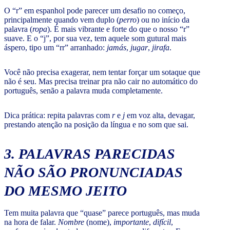
O “r” em espanhol pode parecer um desafio no começo,
principalmente quando vem duplo (
perro
) ou no início da
palavra (
ropa
). É mais vibrante e forte do que o nosso “r”
suave. E o “j”, por sua vez, tem aquele som gutural mais
áspero, tipo um “rr” arranhado:
jamás
,
jugar
,
jirafa
.
Você não precisa exagerar, nem tentar forçar um sotaque que
não é seu. Mas precisa treinar pra não cair no automático do
português, senão a palavra muda completamente.
Dica prática: repita palavras com
r
e
j
em voz alta, devagar,
prestando atenção na posição da língua e no som que sai.
3. PALAVRAS PARECIDAS
NÃO SÃO PRONUNCIADAS
DO MESMO JEITO
Tem muita palavra que “quase” parece português, mas muda
na hora de falar.
Nombre
(nome),
importante
,
difícil
,