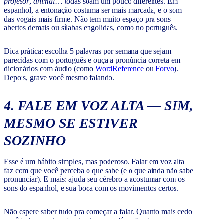
profesor
,
animal
… todas soam um pouco diferentes. Em
espanhol, a entonação costuma ser mais marcada, e o som
das vogais mais firme. Não tem muito espaço pra sons
abertos demais ou sílabas engolidas, como no português.
Dica prática: escolha 5 palavras por semana que sejam
parecidas com o português e ouça a pronúncia correta em
dicionários com áudio (como
WordReference
ou
Forvo
).
Depois, grave você mesmo falando.
4. FALE EM VOZ ALTA — SIM,
MESMO SE ESTIVER
SOZINHO
Esse é um hábito simples, mas poderoso. Falar em voz alta
faz com que você perceba o que sabe (e o que ainda não sabe
pronunciar). E mais: ajuda seu cérebro a acostumar com os
sons do espanhol, e sua boca com os movimentos certos.
Não espere saber tudo pra começar a falar. Quanto mais cedo