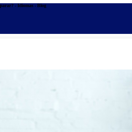
parar? - Idiomas - Blog
Promoções
Escolas
Di