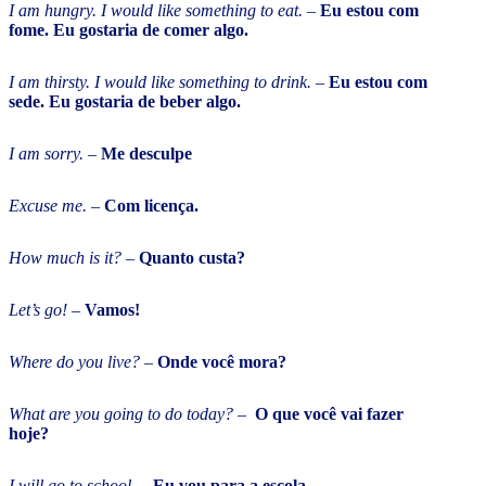
I am hungry. I would like something to eat.
–
Eu estou com
fome. Eu gostaria de comer algo.
I am thirsty. I would like something to drink.
–
Eu estou com
sede. Eu gostaria de beber algo.
I am sorry.
–
Me desculpe
Excuse me.
–
Com licença.
How much is it?
–
Quanto custa?
Let’s go!
–
Vamos!
Where do you live?
–
Onde você mora?
What are you going to do today?
–
O que você vai fazer
hoje?
I will go to school.
–
Eu vou para a escola.