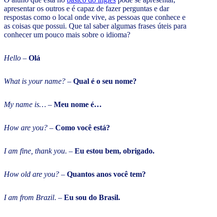
apresentar os outros e é capaz de fazer perguntas e dar
respostas como o local onde vive, as pessoas que conhece e
as coisas que possui. Que tal saber algumas frases úteis para
conhecer um pouco mais sobre o idioma?
Hello
–
Olá
What is your name?
–
Qual é o seu nome?
My name is…
–
Meu nome é…
How are you?
–
Como você está?
I am fine, thank you
. –
Eu estou bem, obrigado.
How old are you?
–
Quantos anos você tem?
I am from Brazil
. –
Eu sou do Brasil.