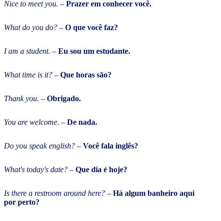
Nice to meet you.
–
Prazer em conhecer você.
What do you do?
–
O que você faz?
I am a student.
–
Eu sou um estudante.
What time is it?
–
Que horas são?
Thank you.
–
Obrigado.
You are welcome
. –
De nada.
Do you speak english?
–
Você fala inglês?
What's today's date?
–
Que dia é hoje?
Is there a restroom around here?
–
Há algum banheiro aqui
por perto?