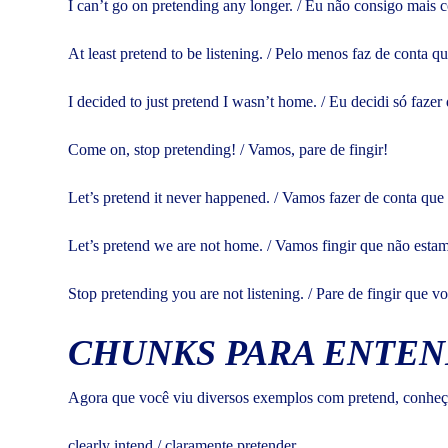
I can’t go on pretending any longer. / Eu não consigo mais co
At least pretend to be listening. / Pelo menos faz de conta q
I decided to just pretend I wasn’t home. / Eu decidi só faze
Come on, stop pretending! / Vamos, pare de fingir!
Let’s pretend it never happened. / Vamos fazer de conta que
Let’s pretend we are not home. / Vamos fingir que não esta
Stop pretending you are not listening. / Pare de fingir que v
CHUNKS PARA ENTEN
Agora que você viu diversos exemplos com pretend, conheç
clearly intend / claramente pretender