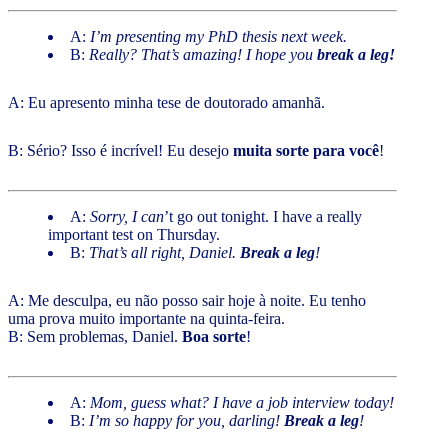
A:
I’m presenting my PhD thesis next week.
B:
Really? That’s amazing! I hope you
break a leg!
A: Eu apresento minha tese de doutorado amanhã.
B: Sério? Isso é incrível! Eu desejo
muita sorte para você
!
A:
Sorry, I can
’t go out tonight. I have a really
important test on Thursday.
B:
That’s all right, Daniel.
Break a leg
!
A: Me desculpa, eu não posso sair hoje à noite. Eu tenho
uma prova muito importante na quinta-feira.
B: Sem problemas, Daniel.
Boa sorte
!
A:
Mom, guess what? I have a job interview today!
B:
I’m so happy for you, darling!
Break a leg
!