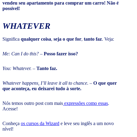
vendeu seu apartamento para comprar um carro! Não é
possível!
WHATEVER
Significa
qualquer coisa
,
seja o que for
,
tanto faz
. Veja:
Me: Can I do this?
–
Posso fazer isso?
You: Whatever.
–
Tanto faz.
Whatever happens, I’ll leave it all to chance.
–
O que quer
que aconteça, eu deixarei tudo à sorte.
Nós temos outro post com mais
expressões como essas
.
Acesse!
Conheça
os cursos da Wizard
e leve seu inglês a um novo
nível!