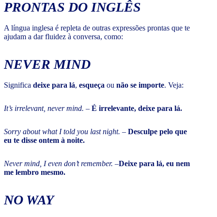
PRONTAS DO INGLÊS
A língua inglesa é repleta de outras expressões prontas que te
ajudam a dar fluidez à conversa, como:
NEVER MIND
Significa
deixe para lá
,
esqueça
ou
não se importe
. Veja:
It’s irrelevant, never mind.
–
É irrelevante, deixe para lá.
Sorry about what I told you last night.
–
Desculpe pelo que
eu te disse ontem à noite.
Never mind, I even don’t remember. –
Deixe para lá, eu nem
me lembro mesmo.
NO WAY