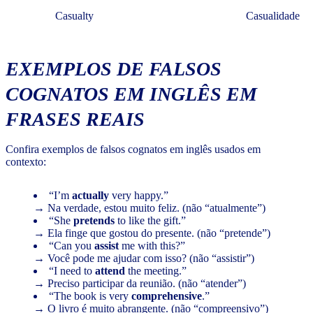
Casualty
Casualidade
EXEMPLOS DE FALSOS
COGNATOS EM INGLÊS EM
FRASES REAIS
Confira exemplos de falsos cognatos em inglês usados em
contexto:
“I’m
actually
very happy.”
→ Na verdade, estou muito feliz. (não “atualmente”)
“She
pretends
to like the gift.”
→ Ela finge que gostou do presente. (não “pretende”)
“Can you
assist
me with this?”
→ Você pode me ajudar com isso? (não “assistir”)
“I need to
attend
the meeting.”
→ Preciso participar da reunião. (não “atender”)
“The book is very
comprehensive
.”
→ O livro é muito abrangente. (não “compreensivo”)