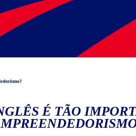
ndedorismo?
NGLÊS É TÃO IMPOR
EMPREENDEDORISMO