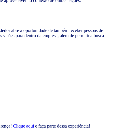
e aproveitável no contexto de outras nações.
endedor abre a oportunidade de também receber pessoas de
es visões para dentro da empresa, além de permitir a busca
erença!
Clique aqui
e faça parte dessa experiência!