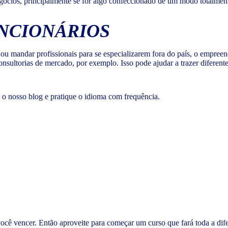
gócios, principalmente se for algo confeccionado de um modo totalment
NCIONÁRIOS
 ou mandar profissionais para se especializarem fora do país, o empre
onsultorias de mercado, por exemplo. Isso pode ajudar a trazer diferent
o nosso blog e pratique o idioma com frequência.
cê vencer. Então aproveite para começar um curso que fará toda a dif