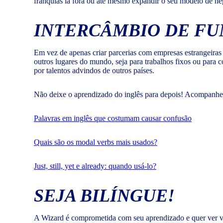
franquias lá fora ou até mesmo expandir o seu modelo de ne
INTERCÂMBIO DE FU
Em vez de apenas criar parcerias com empresas estrangeiras
outros lugares do mundo, seja para trabalhos fixos ou para c
por talentos advindos de outros países.
Não deixe o aprendizado do inglês para depois! Acompanhe 
Palavras em inglês que costumam causar confusão
Quais são os modal verbs mais usados?
Just, still, yet e already: quando usá-lo?
SEJA BILÍNGUE!
A Wizard é comprometida com seu aprendizado e quer ver vo