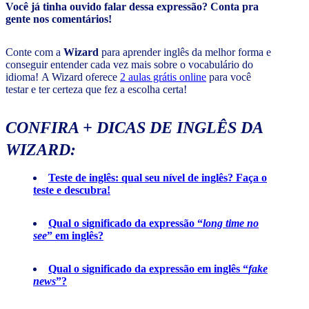
Você já tinha ouvido falar dessa expressão? Conta pra
gente nos comentários!
Conte com a
Wizard
para aprender inglês da melhor forma e
conseguir entender cada vez mais sobre o vocabulário do
idioma! A Wizard oferece
2 aulas grátis online
para você
testar e ter certeza que fez a escolha certa!
CONFIRA + DICAS DE INGLÊS DA
WIZARD:
Teste de inglês: qual seu nível de inglês? Faça o
teste e descubra!
Qual o significado da expressão “
long time no
see
” em inglês?
Qual o significado da expressão em inglês “
fake
news
”?