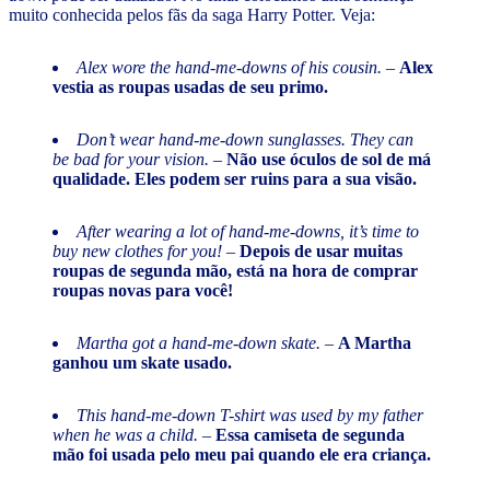
muito conhecida pelos fãs da saga Harry Potter. Veja:
Alex wore the hand-me-downs of his cousin.
–
Alex
vestia as roupas usadas de seu primo.
Don’t wear hand-me-down sunglasses. They can
be bad for your vision.
–
Não use óculos de sol de má
qualidade. Eles podem ser ruins para a sua visão.
After wearing a lot of hand-me-downs, it’s time to
buy new clothes for you!
–
Depois de usar muitas
roupas de segunda mão, está na hora de comprar
roupas novas para você!
Martha got a hand-me-down skate. –
A Martha
ganhou um skate usado.
This hand-me-down T-shirt was used by my father
when he was a child.
–
Essa camiseta de segunda
mão foi usada pelo meu pai quando ele era criança.