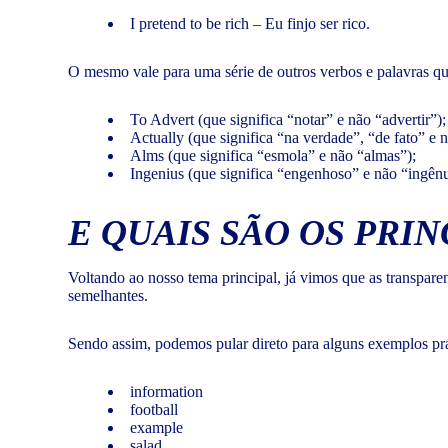
I pretend to be rich – Eu finjo ser rico.
O mesmo vale para uma série de outros verbos e palavras q
To Advert (que significa “notar” e não “advertir”);
Actually (que significa “na verdade”, “de fato” e 
Alms (que significa “esmola” e não “almas”);
Ingenius (que significa “engenhoso” e não “ingên
E QUAIS SÃO OS PRI
Voltando ao nosso tema principal, já vimos que as transparent
semelhantes.
Sendo assim, podemos pular direto para alguns exemplos prá
information
football
example
salad