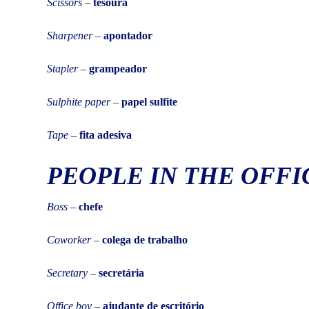
Scissors
–
tesoura
Sharpener
–
apontador
Stapler
–
grampeador
Sulphite paper
–
papel sulfite
Tape
–
fita adesiva
PEOPLE IN THE OFFI
Boss
–
chefe
Coworker
–
colega de trabalho
Secretary
–
secretária
Office boy
–
ajudante de escritório