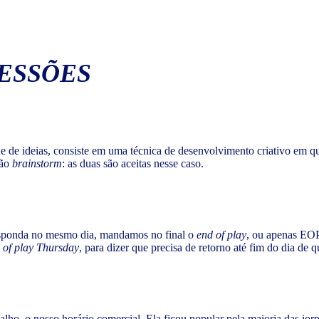
ESSÕES
ade de ideias, consiste em uma técnica de desenvolvimento criativo em 
são
brainstorm
: as duas são aceitas nesse caso.
sponda no mesmo dia, mandamos no final o
end of play
, ou apenas EOP.
 of play Thursday
, para dizer que precisa de retorno até fim do dia de qu
balho, o nosso horário comercial. Ela ficou popular pela maioria das j