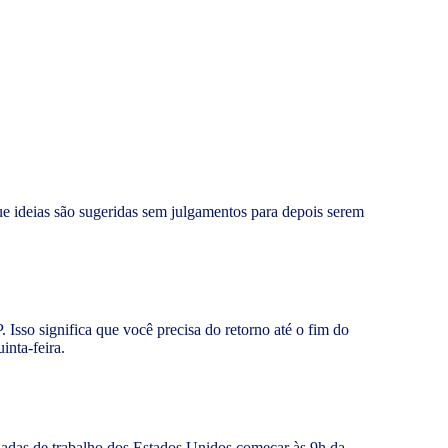
que ideias são sugeridas sem julgamentos para depois serem
 Isso significa que você precisa do retorno até o fim do
inta-feira.
ornadas de trabalho dos Estados Unidos começar às 9h da