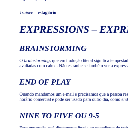
Trainee
–
estagiário
EXPRESSIONS
–
EXPR
BRAINSTORMING
O
brainstorming
, que em tradução literal significa tempest
avaliadas com calma. Não estranhe se também ver a expres
END OF PLAY
Quando mandamos um e-mail e precisamos que a pessoa re
horário comercial e pode ser usado para outro dia, como
end
NINE TO FIVE OU 9-5
Essa expressão está diretamente ligada ao expediente de tra