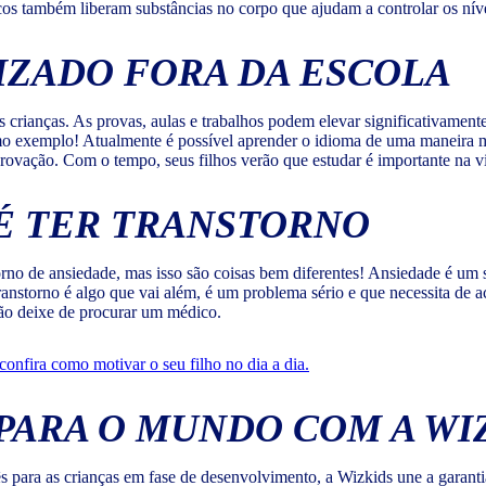
sicos também liberam substâncias no corpo que ajudam a controlar os níve
IZADO FORA DA ESCOLA
s crianças. As provas, aulas e trabalhos podem elevar significativamen
o exemplo! Atualmente é possível aprender o idioma de uma maneira mui
rovação. Com o tempo, seus filhos verão que estudar é importante na vid
 É TER TRANSTORNO
torno de ansiedade, mas isso são coisas bem diferentes! Ansiedade é u
ranstorno é algo que vai além, é um problema sério e que necessita de 
 não deixe de procurar um médico.
confira como motivar o seu filho no dia a dia.
PARA O MUNDO COM A WI
lês para as crianças em fase de desenvolvimento, a Wizkids une a gara