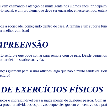
 vem chamando a atenção de muita gente nos últimos anos, principalme
vio social, é um problema que deve ser encarado, e nesse sentido, ent
toda a sociedade, começando dentro de casa. A família é um suporte fu
dar melhor com isso!
OMPREENSÃO
rto seguro e que pode contar para sempre com os pais. Desde pequenos 
ontar detalhes sobre sua vida.
as guardem para si suas aflições, algo que não é muito saudável. Port
seguro!
 DE EXERCÍCIOS FÍSICOS
físicos é imprescindível para a saúde mental de qualquer pessoa. Com as
 procurar atividades esportivas deque eles gostem e incentive-os a prat