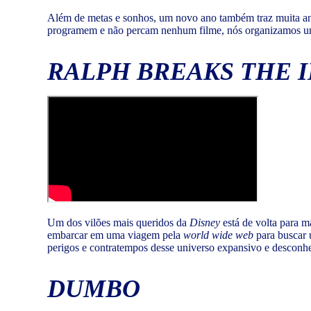
Além de metas e sonhos, um novo ano também traz muita ansi
programem e não percam nenhum filme, nós organizamos uma l
RALPH BREAKS THE 
Um dos vilões mais queridos da
Disney
está de volta para 
embarcar em uma viagem pela
world wide web
para buscar 
perigos e contratempos desse universo expansivo e desconhe
DUMBO