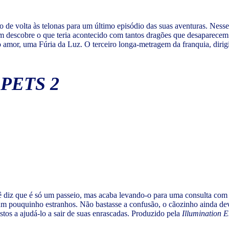
ão de volta às telonas para um último episódio das suas aventuras. N
m descobre o que teria acontecido com tantos dragões que desaparecem 
o amor, uma Fúria da Luz. O terceiro longa-metragem da franquia, diri
PETS 2
 diz que é só um passeio, mas acaba levando-o para uma consulta com
um pouquinho estranhos. Não bastasse a confusão, o cãozinho ainda de
tos a ajudá-lo a sair de suas enrascadas. Produzido pela
Illumination E