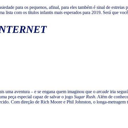
edade para os pequenos, afinal, para eles também é sinal de estreias 
ista com os títulos infantis mais esperados para 2019. Será que você e
INTERNET
mais uma aventura – e se engana quem imaginou que o
arcade
iria segur
uma peça especial capaz de salvar o jogo
Sugar Rush
. Além de conhece
cido. Com direção de Rich Moore e Phil Johnston, o longa-metragem te