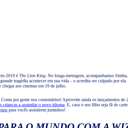
 em 2019 é
The Lion King
. No longa-metragem, acompanhamos Simba, u
 grande tragédia acontecer em sua vida – e acredita ser culpado por el
e chegar aos cinemas em 19 de julho.
r? Conta pra gente nos comentários! Aproveite ainda os lançamentos de 20
s crianças a assimilar o novo idioma
. E, caso o seu filho seja fã de car
enos
para vocês assistirem juntinhos!
PARA O MUNDO COM A WI