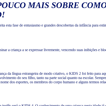
OUCO MAIS SOBRE COMO 
!
ta esta fase de entusiasmo e grandes descobertas da infância para esti
sinar a criança a se expressar livremente, vencendo suas inibições e bl
nça da língua estrangeira de modo criativo, o KIDS 2 foi feito para aqu
vimento do seu filho, tanto na parte social quanto na escolar. Sempre g
 o nome dos esportes, os membros do corpo humano e alguns termos relac
 de inglês será o KIDS 4. O conhecimento de uma criança nesta idade j