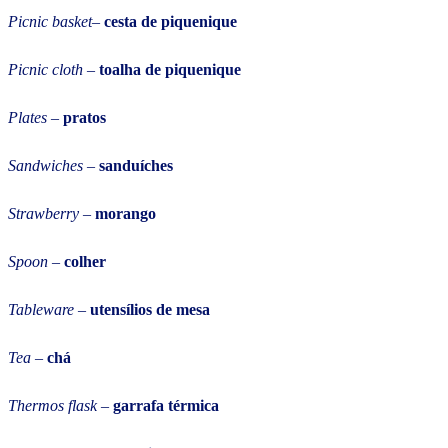
Picnic basket
–
cesta de piquenique
Picnic cloth
–
toalha de piquenique
Plates
–
pratos
Sandwiches
–
sanduíches
Strawberry
–
morango
Spoon
–
colher
Tableware
–
utensílios de mesa
Tea
–
chá
Thermos flask
–
garrafa térmica