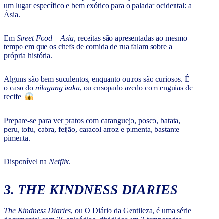
um lugar específico e bem exótico para o paladar ocidental: a
Ásia.
Em
Street Food – Asia
, receitas são apresentadas ao mesmo
tempo em que os chefs de comida de rua falam sobre a
própria história.
Alguns são bem suculentos, enquanto outros são curiosos. É
o caso do
nilagang baka
, ou ensopado azedo com enguias de
recife.
Prepare-se para ver pratos com caranguejo, posco, batata,
peru, tofu, cabra, feijão, caracol arroz e pimenta, bastante
pimenta.
Disponível na
Netflix
.
3. THE KINDNESS DIARIES
The Kindness Diaries
, ou O Diário da Gentileza, é uma série