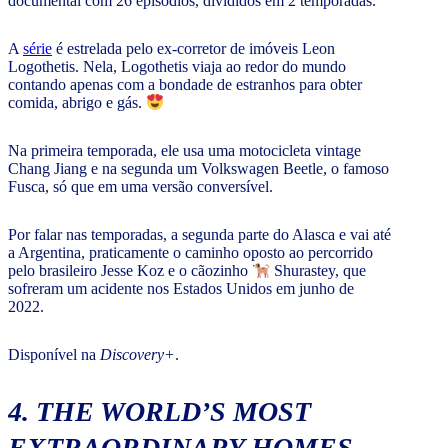
documental com 26 episódios, divididos em 2 temporadas.
A
série
é estrelada pelo ex-corretor de imóveis Leon
Logothetis. Nela, Logothetis viaja ao redor do mundo
contando apenas com a bondade de estranhos para obter
comida, abrigo e gás.
Na primeira temporada, ele usa uma motocicleta vintage
Chang Jiang e na segunda um Volkswagen Beetle, o famoso
Fusca, só que em uma versão conversível.
Por falar nas temporadas, a segunda parte do Alasca e vai até
a Argentina, praticamente o caminho oposto ao percorrido
pelo brasileiro Jesse Koz e o cãozinho
Shurastey, que
sofreram um acidente nos Estados Unidos em junho de
2022.
Disponível na
Discovery+
.
4. THE WORLD’S MOST
EXTRAORDINARY HOMES