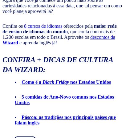
Agora que você já conhece um pouco mais sobre as
curiosidades relacionadas à essa data, que tal pensar em como
você planeja aproveitá-la?
Confira os
8 cursos de idiomas
oferecidos pela
maior rede
de ensino de idiomas do mundo
, que conta com mais de
1.200 escolas em todo o Brasil. Aproveite os
descontos da
Wizard
e aprenda inglês já!
CONFIRA + DICAS DE CULTURA
DA WIZARD:
Como é a
Black Friday
nos Estados Unidos
5 comidas de Ano-Novo comuns nos Estados
Unidos
Páscoa: as tradições nos principais países que
falam inglês