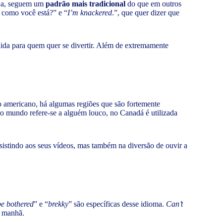
seja, seguem um
padrão mais tradicional
do que em outros
, como você está?” e “
I’m knackered
.”, que quer dizer que
edida para quem quer se divertir. Além de extremamente
ao americano, há algumas regiões que são fortemente
do mundo refere-se a alguém louco, no Canadá é utilizada
sistindo aos seus vídeos, mas também na diversão de ouvir a
be bothered
” e “
brekky
” são específicas desse idioma.
Can’t
a manhã.