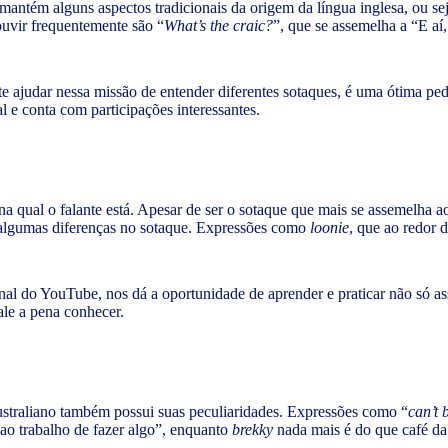
 mantém alguns aspectos tradicionais da origem da língua inglesa, ou 
uvir frequentemente são “
What’s the craic?
”, que se assemelha a “E aí
 te ajudar nessa missão de entender diferentes sotaques, é uma ótima p
l e conta com participações interessantes.
a qual o falante está. Apesar de ser o sotaque que mais se assemelha 
algumas diferenças no sotaque. Expressões como
loonie
, que ao redor 
nal do YouTube, nos dá a oportunidade de aprender e praticar não só as
le a pena conhecer.
ustraliano também possui suas peculiaridades. Expressões como “
can’t 
ao trabalho de fazer algo”, enquanto
brekky
nada mais é do que café d