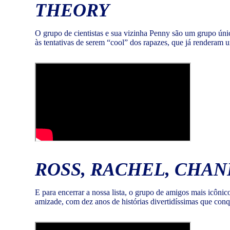
THEORY
O grupo de cientistas e sua vizinha Penny são um grupo úni
às tentativas de serem “cool” dos rapazes, que já renderam 
ROSS, RACHEL, CHAN
E para encerrar a nossa lista, o grupo de amigos mais icôni
amizade, com dez anos de histórias divertidíssimas que conq