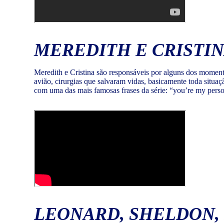
MEREDITH E CRISTIN
Meredith e Cristina são responsáveis por alguns dos moment
avião, cirurgias que salvaram vidas, basicamente toda situa
com uma das mais famosas frases da série: “you’re my perso
LEONARD, SHELDON, 