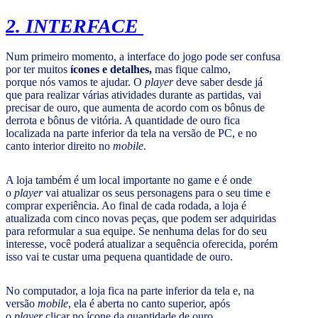
2. INTERFACE
Num primeiro momento, a interface do jogo pode ser confusa
por ter muitos
ícones e detalhes,
mas fique calmo,
porque nós vamos te ajudar. O
player
deve saber desde já
que para realizar várias atividades durante as partidas, vai
precisar de ouro, que aumenta de acordo com os bônus de
derrota e bônus de vitória. A quantidade de ouro fica
localizada na parte inferior da tela na versão de PC, e no
canto interior direito no
mobile
.
A loja também é um local importante no game e é onde
o
player
vai atualizar os seus personagens para o seu time e
comprar experiência. Ao final de cada rodada, a loja é
atualizada com cinco novas peças, que podem ser adquiridas
para reformular a sua equipe. Se nenhuma delas for do seu
interesse, você poderá atualizar a sequência oferecida, porém
isso vai te custar uma pequena quantidade de ouro.
No computador, a loja fica na parte inferior da tela e, na
versão
mobile
,
ela é aberta no canto superior, após
o
player
clicar no ícone da quantidade de ouro.