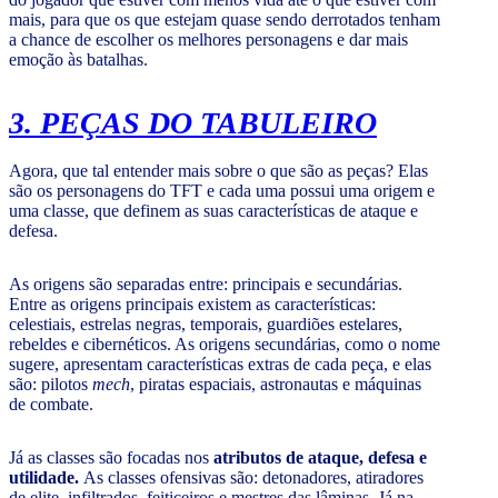
mais, para que os que estejam quase sendo derrotados tenham
a chance de escolher os melhores personagens e dar mais
emoção às batalhas.
3. PEÇAS DO TABULEIRO
Agora, que tal entender mais sobre o que são as peças? Elas
são os personagens do TFT e cada uma possui uma origem e
uma classe, que definem as suas características de ataque e
defesa.
As origens são separadas entre: principais e secundárias.
Entre as origens principais existem as características:
celestiais, estrelas negras, temporais, guardiões estelares,
rebeldes e cibernéticos. As origens secundárias, como o nome
sugere, apresentam características extras de cada peça, e elas
são: pilotos
mech
, piratas espaciais, astronautas e máquinas
de combate.
Já as classes são focadas nos
atributos de ataque, defesa e
utilidade.
As classes ofensivas são: detonadores, atiradores
de elite, infiltrados, feiticeiros e mestres das lâminas. Já na