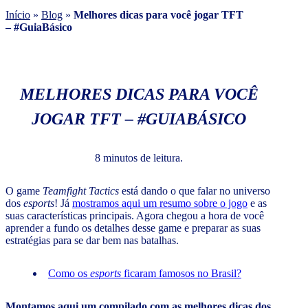
Início
»
Blog
»
Melhores dicas para você jogar TFT
– #GuiaBásico
MELHORES DICAS PARA VOCÊ
JOGAR TFT – #GUIABÁSICO
8 minutos de leitura.
O game
Teamfight Tactics
está dando o que falar no universo
dos
esports
! Já
mostramos aqui um resumo sobre o jogo
e as
suas características principais. Agora chegou a hora de você
aprender a fundo os detalhes desse game e preparar as suas
estratégias para se dar bem nas batalhas.
Como os
esports
ficaram famosos no Brasil?
Montamos aqui um compilado com as melhores dicas dos