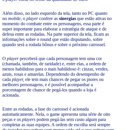
Além disso, no lado esquerdo da tela, tanto no PC quanto
no
mobile
, o
player
confere as
sinergias
que estão ativas no
momento do combate entre os personagens, essa parte é
super importante para elaborar a estratégia de ataque e de
defesa entre as rodadas. Na parte superior da tela, ficam as
informações sobre o round
que estão disputando, sobre
quando será a rodada bônus e sobre o próximo carrossel.
O
player
perceberá que cada personagem tem uma cor
(chamada, também, de raridade) e, entre elas, a ordem de
menos habilidoso para o mais habilidoso é: cinzas, verdes,
azuis, rosas e amarelas. Dependendo do desempenho de
cada
player,
ele tem mais chances de pegar os piores ou
melhores personagens, e é possível acompanhar a
porcentagem de chance de pegá-los quando a loja é
acionada.
Entre as rodadas, a fase do carrossel é acionada
automaticamente. Nela, o game apresenta uma série de oito
peças e os
players
podem pegá-las sem custo algum para
completar as suas equipes. A ordem de escolha será sempre
do jogador que estiver com menos vida até o que estiver com