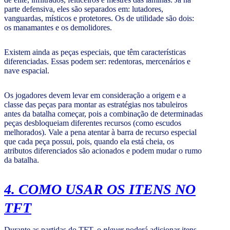
parte defensiva, eles são separados em: lutadores,
vanguardas, místicos e protetores. Os de utilidade são dois:
os manamantes e os demolidores.
Existem ainda as peças especiais, que têm características
diferenciadas. Essas podem ser: redentoras, mercenários e
nave espacial.
Os jogadores devem levar em consideração a origem e a
classe das peças para montar as estratégias nos tabuleiros
antes da batalha começar, pois a combinação de determinadas
peças desbloqueiam diferentes recursos (como escudos
melhorados). Vale a pena atentar à barra de recurso especial
que cada peça possui, pois, quando ela está cheia, os
atributos diferenciados são acionados e podem mudar o rumo
da batalha.
4. COMO USAR OS ITENS NO
TFT
Durante as partidas do TFT, o
player
poderá adicionar itens