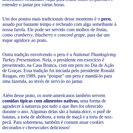
estender o jantar por várias horas.
Um dos pontos mais tradicionais desse momento é o
peru
,
assado por bastante tempo e recheado com algo semelhante à
nossa farofa. Ele pode ser servido com molhos de frutas,
como
cranberry
,
blueberry
e
concord grape
, para dar um
toque agridoce ao prato.
Outra tradição envolvendo o peru é a
National Thanksgiving
Turkey Presentation
. Nela, o presidente em exercício é
presenteado, na Casa Branca, com um peru no Dia de Ação
de Graças. Essa tradição foi iniciada pelo presidente Ronald
Reagan, em 1989, para “poupar” um peru e mandá-lo para
uma fazenda, ao invés de servi-lo no jantar.
Além desse prato, os norte-americanos também servem
comidas típicas com alimentos nativos,
uma forma de
agradecer à natureza por tudo o que lhes foi oferecido
durante o ano. Algumas delas são a batata-doce, o purê de
batatas, a torta de abóbora, a torta de maçã e a torta de noz-
pecã. Para sobremesa, também é comum assar
cookies
decorados e
cheesecakes
deliciosos!