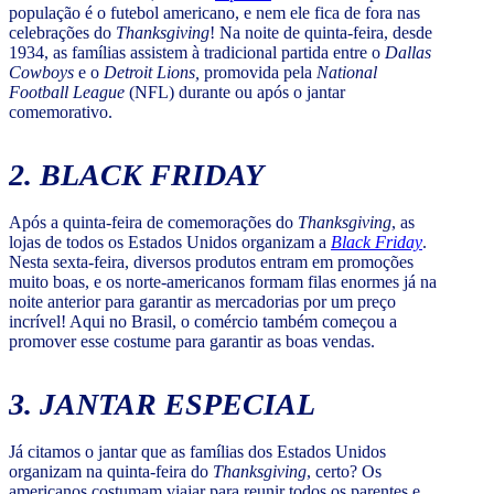
população é o futebol americano, e nem ele fica de fora nas
celebrações do
Thanksgiving
! Na noite de quinta-feira, desde
1934, as famílias assistem à tradicional partida entre o
Dallas
Cowboys
e o
Detroit Lions,
promovida pela
National
Football League
(NFL)
durante ou após o jantar
comemorativo.
2.
BLACK FRIDAY
Após a quinta-feira de comemorações do
Thanksgiving
, as
lojas de todos os Estados Unidos organizam a
Black Friday
.
Nesta sexta-feira, diversos produtos entram em promoções
muito boas, e os norte-americanos formam filas enormes já na
noite anterior para garantir as mercadorias por um preço
incrível! Aqui no Brasil, o comércio também começou a
promover esse costume para garantir as boas vendas.
3. JANTAR ESPECIAL
Já citamos o jantar que as famílias dos Estados Unidos
organizam na quinta-feira do
Thanksgiving
, certo? Os
americanos costumam viajar para reunir todos os parentes e