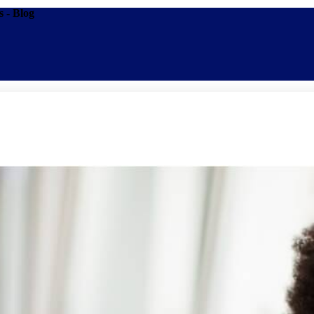
s - Blog
Promoções
Escolas
Di