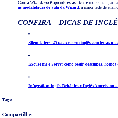
Com a Wizard, você aprende essas dicas e muito mais para al
as modalidades de aula da Wizard
, a maior rede de ensi
CONFIRA + DICAS DE INGLÊ
Silent letters: 25 palavras em inglês com letras mu
Excuse me e Sorry: como pedir desculpas, licença 
Infográfico: Inglês Britânico x Inglês Americano –
Tags:
Compartilhe: