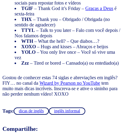
sociais para repostar fotos e vídeos
TGIF
– Thank God it’s Friday –
Graças a Deus
é
sexta-feira
THX
– Thank you – Obrigado / Obrigada (no
sentido de agradecer)
TTYL
– Talk to you later – Falo com você depois /
Nos falamos depois
WTH
– What the hell? – Que diabos…?
XOXO
– Hugs and kisses – Abraços e beijos
YOLO
– You only live once – Você só vive uma
vez
Zzz
– Tired or bored – Cansado(a) ou entediado(a)
Gostou de conhecer estas 74 siglas e abreviações em inglês?
FIY… no canal da
Wizard by Pearson no YouTube
tem
muito mais dicas incríveis. Inscreva-se e ative o sininho para
não perder nenhum vídeo! XOXO
Tags:
dicas de inglês
inglês informal
Compartilhe: