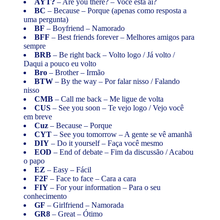
AYT?
– Are you there? – Você está aí?
BC
– Because – Porque (apenas como resposta a
uma pergunta)
BF
– Boyfriend – Namorado
BFF
– Best friends forever – Melhores amigos para
sempre
BRB
– Be right back – Volto logo / Já volto /
Daqui a pouco eu volto
Bro
– Brother – Irmão
BTW
– By the way – Por falar nisso / Falando
nisso
CMB
– Call me back – Me ligue de volta
CUS
– See you soon – Te vejo logo / Vejo você
em breve
Cuz
– Because – Porque
CYT
– See you tomorrow – A gente se vê amanhã
DIY
– Do it yourself – Faça você mesmo
EOD
– End of debate – Fim da discussão / Acabou
o papo
EZ
– Easy – Fácil
F2F
– Face to face – Cara a cara
FIY
– For your information – Para o seu
conhecimento
GF
– Girlfriend – Namorada
GR8
– Great – Ótimo