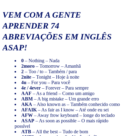
VEM COM A GENTE
APRENDER 74
ABREVIAÇÕES EM INGLÊS
ASAP
!
0
– Nothing – Nada
2moro
– Tomorrow – Amanhã
2
– Too / to – Também / para
2nite
– Tonight – Hoje à noite
4u
– For you – Para você
4e
/ 4ever
– Forever – Para sempre
AAF
– As a friend – Como um amigo
ABM
– A big mistake – Um grande erro
AKA
– Also known as – Também conhecido como
AFAIK
– As fair as I know – Até onde eu sei
AFW
– Away frow keyboard – longe do teclado
ASAP
– As soon as possible – O mais rápido
possível
ATB
– All the best – Tudo de bom