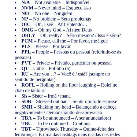
N/A
– Not available – Indisponível
NVM
– Never mind – Esquece isso
N01
– No one – Ninguém
NP
– No problem – Sem problemas
OIC
– Oh, I see – Ah! Entendo…
OMG
– Oh my God – Ai meu Deus
ORLY
– Oh, really? – Sério mesmo? / Isso é sério?
PCM
– Please, call me – Por favor, me ligue
PLS
– Please – Por favor
PPL
– People – Pessoas ou pessoal (referindo-se às
pessoas)
PVT
– Private – Privado, particular ou pessoal
QT
– Cutie – Fofinho (a)
RU
– Are you…? – Você é / está? (sempre no
sentido de perguntar)
ROFL
– Rolling on the floor laughing – Rolei no
chão de tanto rir
Sis
– Sister – Irmã / mana
SOB
– Stressed out bad – Sentir um forte estresse
SMH
– Shaking my head – Balançando a cabeça
negativamente / Demonstrando desaprovação
TBA
– To be announced – A ser anunciado(a)
TBC
– To be continued – Continua
TBT
– Throwback Thursday – Quinta-feira das
lembranças. É uma das hashtags mais usadas nas redes