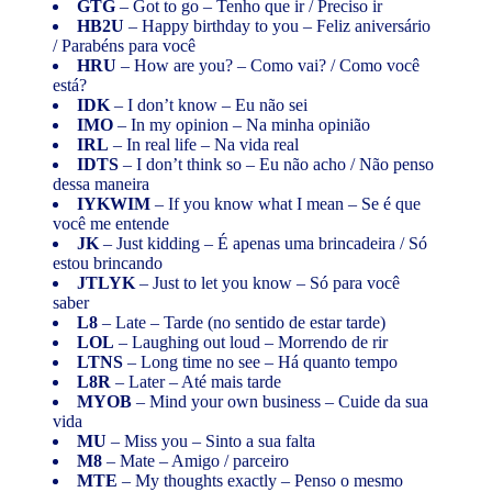
GTG
– Got to go – Tenho que ir / Preciso ir
HB2U
– Happy birthday to you – Feliz aniversário
/ Parabéns para você
HRU
– How are you? – Como vai? / Como você
está?
IDK
– I don’t know – Eu não sei
IMO
– In my opinion – Na minha opinião
IRL
– In real life – Na vida real
IDTS
– I don’t think so – Eu não acho / Não penso
dessa maneira
IYKWIM
– If you know what I mean – Se é que
você me entende
JK
– Just kidding – É apenas uma brincadeira / Só
estou brincando
JTLYK
– Just to let you know – Só para você
saber
L8
– Late – Tarde (no sentido de estar tarde)
LOL
– Laughing out loud – Morrendo de rir
LTNS
– Long time no see – Há quanto tempo
L8R
– Later – Até mais tarde
MYOB
– Mind your own business – Cuide da sua
vida
MU
– Miss you – Sinto a sua falta
M8
– Mate – Amigo / parceiro
MTE
– My thoughts exactly – Penso o mesmo