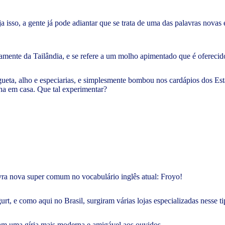
a isso, a gente já pode adiantar que se trata de uma das palavras nov
amente da Tailândia, e se refere a um molho apimentado que é oferecid
ueta, alho e especiarias, e simplesmente bombou nos cardápios dos Est
acha em casa. Que tal experimentar?
vra nova super comum no vocabulário inglês atual: Froyo!
rt, e como aqui no Brasil, surgiram várias lojas especializadas nesse t
eram uma gíria mais moderna e amigável aos ouvidos.