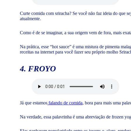
Curte comida com sriracha? Se você não faz ideia do que sej
atualmente.
Como é de se imaginar, a sua origem vem de fora, mais exat
Na prática, esse “hot sauce” é uma mistura de pimenta malag
receitas na internet para você fazer seu próprio molho Srir
4. FROYO
Já que estamos
falando de comida
, bora para mais uma pala
Na verdade, essa palavrinha é uma abreviação de frozen yogu
Elas ganharam popularidade entre os jovens e, claro, rend