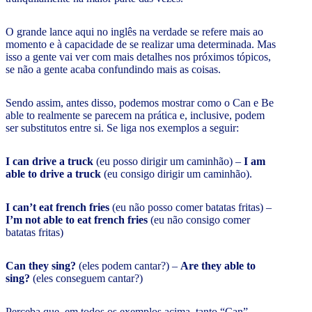
O grande lance aqui no inglês na verdade se refere mais ao
momento e à capacidade de se realizar uma determinada. Mas
isso a gente vai ver com mais detalhes nos próximos tópicos,
se não a gente acaba confundindo mais as coisas.
Sendo assim, antes disso, podemos mostrar como o Can e Be
able to realmente se parecem na prática e, inclusive, podem
ser substitutos entre si. Se liga nos exemplos a seguir:
I can drive a truck
(eu posso dirigir um caminhão) –
I am
able to drive a truck
(eu consigo dirigir um caminhão).
I can’t eat french fries
(eu não posso comer batatas fritas) –
I’m not able to eat french fries
(eu não consigo comer
batatas fritas)
Can they sing?
(eles podem cantar?) –
Are they able to
sing?
(eles conseguem cantar?)
Perceba que, em todos os exemplos acima, tanto “Can”,