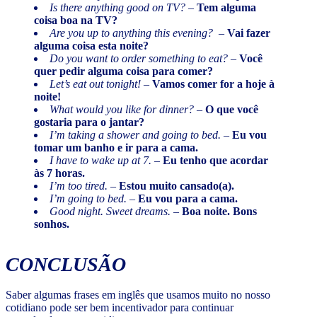
Is there anything good on TV?
–
Tem alguma
coisa boa na TV?
Are you up to anything this evening?
–
Vai fazer
alguma coisa esta noite?
Do you want to order something to eat?
–
Você
quer pedir alguma coisa para comer?
Let’s eat out tonight!
–
Vamos comer for a hoje à
noite!
What would you like for dinner?
–
O que você
gostaria para o jantar?
I’m taking a shower and going to bed.
–
Eu vou
tomar um banho e ir para a cama.
I have to wake up at 7.
–
Eu tenho que acordar
às 7 horas.
I’m too tired.
–
Estou muito cansado(a).
I’m going to bed.
–
Eu vou para a cama.
Good night. Sweet dreams.
–
Boa noite. Bons
sonhos.
CONCLUSÃO
Saber algumas frases em inglês que usamos muito no nosso
cotidiano pode ser bem incentivador para continuar