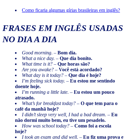
Como ficaria algumas gírias brasileiras em inglês?
FRASES EM INGLÊS USADAS
NO DIA A DIA
Good morning
. –
Bom dia.
What a nice day.
–
Que dia bonito.
What time is it?
–
Que horas são?
Are you awake?
–
Você está acordado?
What day is it today?
–
Que dia é hoje?
I’m feeling sick today.
–
Eu estou me sentindo
doente hoje.
I’m running a little late.
–
Eu estou um pouco
atrasado.
What’s for breakfast today?
–
O que tem para o
café da manhã hoje?
I didn’t sleep very well, I had a bad dream.
–
Eu
não dormi muito bem, eu tive um pesadelo.
How was school today?
–
Como foi a escola
hoje?
I took an exam and did well.
–
Eu fiz uma prova e