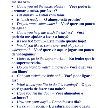
me saí bem.
Could you set the table, please?
–
Você poderia
arrumar a mesa, por favor?
I’m hungry.
–
Estou com fome.
Is lunch ready?
–
O almoço está pronto?
Do you want some water?
–
Você quer um pouco
de água?
Could you help me wash the dishes?
–
Você
poderia me ajudar a lavar a louça?
It’s too hot today!
–
Está muito quente hoje!
Would you like to come over and play some
videogame?
–
Você quer vir aqui e jogar um pouco
de videogame?
I have to go to the supermarket.
–
Eu tenho que ir
ao supermercado.
Do you want to watch a movie?
–
Você quer ver
um filme?
Can you switch the light on?
–
Você pode ligar a
luz?
What would you like to do this evening?
–
O que
você gostaria de fazer esta noite?
Have you fed the dog?
–
Você alimentou o
cachorro?
How was your day?
–
Como foi seu dia?
I’ll be in my room
. –
Eu estarei no meu quarto.